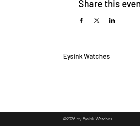
Share this eve
Eysink Watches
©2026 by Eysink Watches.