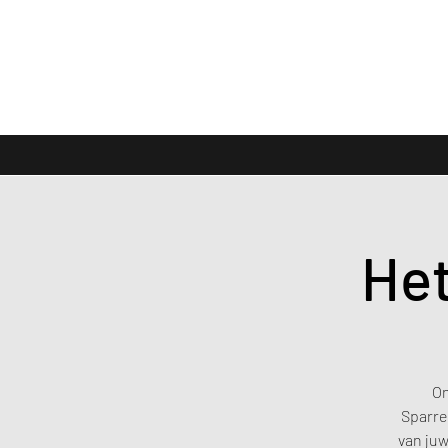
Het
On
Sparre
van juw