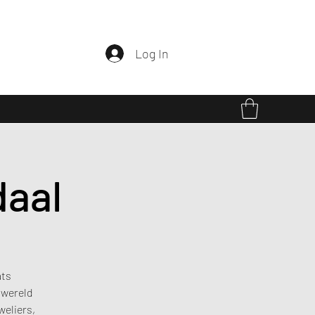
Log In
daal
ats
 wereld
weliers,