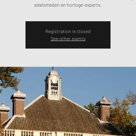
edelsmeden en horloge-experts.
Registration is closed
See other events