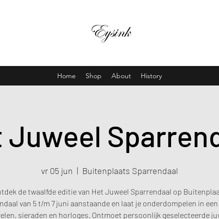
Home
Shop
About
History
 Juweel Sparren
vr 05 jun
  |  
Buitenplaats Sparrendaal
tdek de twaalfde editie van Het Juweel Sparrendaal op Buitenpla
ndaal van 5 t/m 7 juni aanstaande en laat je onderdompelen in een
elen, sieraden en horloges. Ontmoet persoonlijk geselecteerde ju